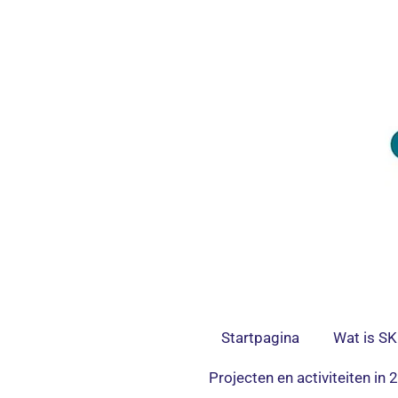
Ga
direct
naar
de
hoofdinhoud
Startpagina
Wat is S
Projecten en activiteiten in