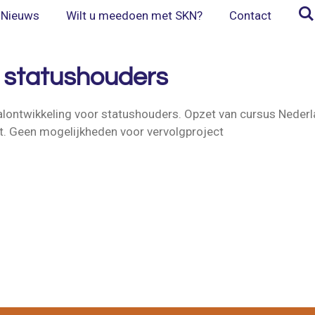
Nieuws
Wilt u meedoen met SKN?
Contact
g statushouders
ontwikkeling voor status­houders. Opzet van cursus Nederla
cht. Geen mogelijkheden voor vervolgproject