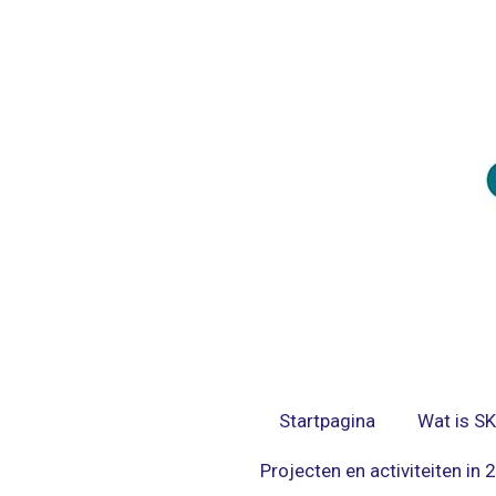
Ga
direct
naar
de
hoofdinhoud
Startpagina
Wat is S
Projecten en activiteiten in