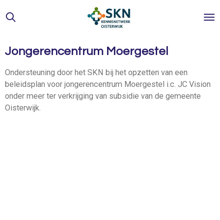
Ga
direct
naar
de
Jongerencentrum Moergestel
hoofdinhoud
Ondersteuning door het SKN bij het opzetten van een
beleidsplan voor jongerencentrum Moergestel i.c. JC Vision
onder meer ter verkrijging van subsidie van de gemeente
Oisterwijk.