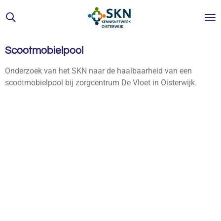
Ga
direct
naar
de
Scootmobielpool
hoofdinhoud
Onderzoek van het SKN naar de haalbaarheid van een
scootmobielpool bij zorgcentrum De Vloet in Oisterwijk.